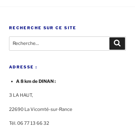
RECHERCHE SUR CE SITE
Recherche
Recher
pour
:
ADRESSE :
A 8 km de DINAN :
3 LA HAUT,
22690 La Vicomté-sur-Rance
Tél. 06 77 13 66 32