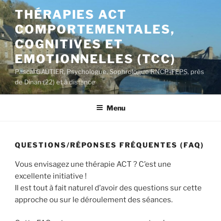
Aller
THÉRAPIES ACT
au
COMPORTEMENTALES,
contenu
principal
COGNITIVES ET
EMOTIONNELLES (TCC)
Pascal GAUTIER, Psychologue, Sophrologue RNCP-FEPS, près
de Dinan (22) et à distance
Menu
QUESTIONS/RÉPONSES FRÉQUENTES (FAQ)
Vous envisagez une thérapie ACT ? C’est une
excellente initiative !
Il est tout à fait naturel d’avoir des questions sur cette
approche ou sur le déroulement des séances.