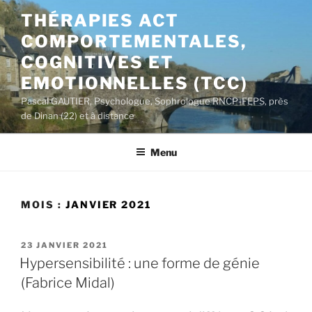
Aller
THÉRAPIES ACT
au
COMPORTEMENTALES,
contenu
principal
COGNITIVES ET
EMOTIONNELLES (TCC)
Pascal GAUTIER, Psychologue, Sophrologue RNCP-FEPS, près
de Dinan (22) et à distance
Menu
MOIS :
JANVIER 2021
PUBLIÉ
23 JANVIER 2021
LE
Hypersensibilité : une forme de génie
(Fabrice Midal)