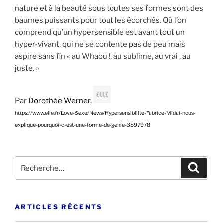
nature et à la beauté sous toutes ses formes sont des
baumes puissants pour tout les écorchés. Où l’on
comprend qu’un hypersensible est avant tout un
hyper-vivant, qui ne se contente pas de peu mais
aspire sans fin « au Whaou !, au sublime, au vrai , au
juste. »
Par
Dorothée Werner,
https://www.elle.fr/Love-Sexe/News/Hypersensibilite-Fabrice-Midal-nous-
explique-pourquoi-c-est-une-forme-de-genie-3897978
Recherche
Recher
pour
:
ARTICLES RÉCENTS