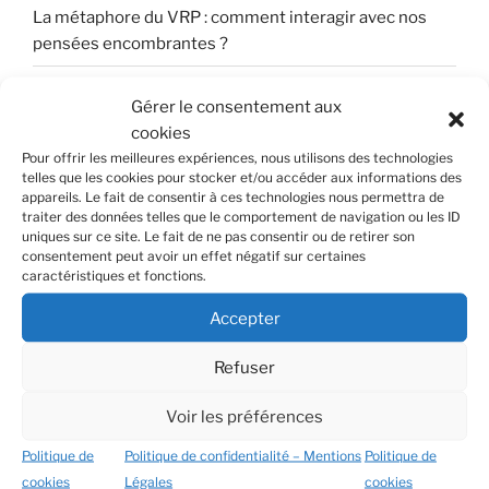
La métaphore du VRP : comment interagir avec nos
pensées encombrantes ?
L’Anxiété vous joue des tours ? Utilisez le « GPS » (TCC)
Gérer le consentement aux
!
cookies
Rencontre au fil de l’eau : 1h45 de dialogue autour de la
Pour offrir les meilleures expériences, nous utilisons des technologies
telles que les cookies pour stocker et/ou accéder aux informations des
santé intégrative avec Antoine Lacouturière
appareils. Le fait de consentir à ces technologies nous permettra de
traiter des données telles que le comportement de navigation ou les ID
Dispositif « Mon Soutien Psy » : critères d’éligibilité et
uniques sur ce site. Le fait de ne pas consentir ou de retirer son
cadre de prise en charge
consentement peut avoir un effet négatif sur certaines
caractéristiques et fonctions.
L’auto-compassion préférable à la quête de l’estime de
Accepter
soi
Refuser
COMMENTAIRES RÉCENTS
Voir les préférences
Politique de
Politique de confidentialité – Mentions
Politique de
Lachhab
dans
Le « cerveau reptilien », un concept fiable
cookies
Légales
cookies
?