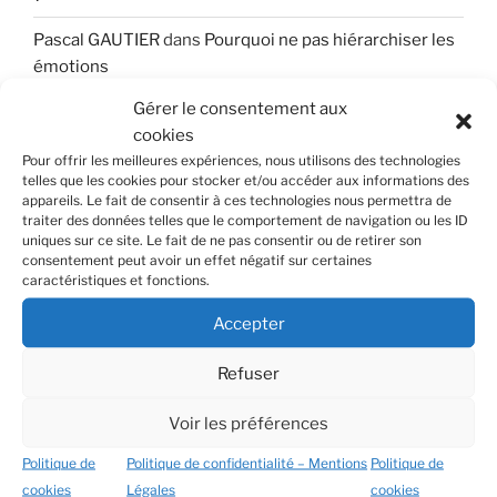
Pascal GAUTIER
dans
Pourquoi ne pas hiérarchiser les
émotions
Gérer le consentement aux
Helene Colnot
dans
Pourquoi ne pas hiérarchiser les
cookies
émotions
Pour offrir les meilleures expériences, nous utilisons des technologies
telles que les cookies pour stocker et/ou accéder aux informations des
BOURLA
dans
Sport ou antidépresseurs : quelle est la
appareils. Le fait de consentir à ces technologies nous permettra de
meilleure solution contre la dépression ?
traiter des données telles que le comportement de navigation ou les ID
uniques sur ce site. Le fait de ne pas consentir ou de retirer son
Otoro
dans
Déterminez votre Facteur Obscur
consentement peut avoir un effet négatif sur certaines
caractéristiques et fonctions.
Accepter
ARCHIVES
Refuser
juillet 2026
Voir les préférences
mai 2026
Politique de
Politique de confidentialité – Mentions
Politique de
mars 2026
cookies
Légales
cookies