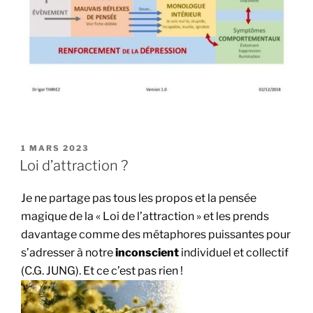
PUBLIÉ
1 MARS 2023
LE
Loi d’attraction ?
Je ne partage pas tous les propos et la pensée
magique de la « Loi de l’attraction » et les prends
davantage comme des métaphores puissantes pour
s’adresser à notre
inconscient
individuel et collectif
(C.G. JUNG). Et ce c’est pas rien !