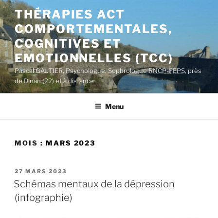
Aller
THÉRAPIES ACT
au
COMPORTEMENTALES,
contenu
principal
COGNITIVES ET
EMOTIONNELLES (TCC)
Pascal GAUTIER, Psychologue, Sophrologue RNCP-FEPS, près
de Dinan (22) et à distance
Menu
MOIS :
MARS 2023
PUBLIÉ
27 MARS 2023
LE
Schémas mentaux de la dépression
(infographie)