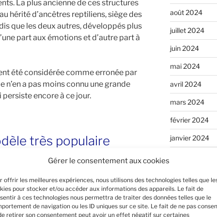
ts. La plus ancienne de ces structures
août 2024
au hérité d’ancêtres reptiliens, siège des
is que les deux autres, développés plus
juillet 2024
une part aux émotions et d’autre part à
juin 2024
mai 2024
ement été considérée comme erronée par
le n’en a pas moins connu une grande
avril 2024
 persiste encore à ce jour.
mars 2024
février 2024
dèle très populaire
janvier 2024
décembre 202
Gérer le consentement aux cookies
ul MacLean
et le concept de « cerveau
novembre 202
opularité, c’est peut-être parce qu’il
r offrir les meilleures expériences, nous utilisons des technologies telles que le
nt des comportements humains jugés
kies pour stocker et/ou accéder aux informations des appareils. Le fait de
septembre 20
sentir à ces technologies nous permettra de traiter des données telles que le
ompléter les théories freudiennes
portement de navigation ou les ID uniques sur ce site. Le fait de ne pas consen
août 2023
ement populaires au cours du XXe
de retirer son consentement peut avoir un effet négatif sur certaines