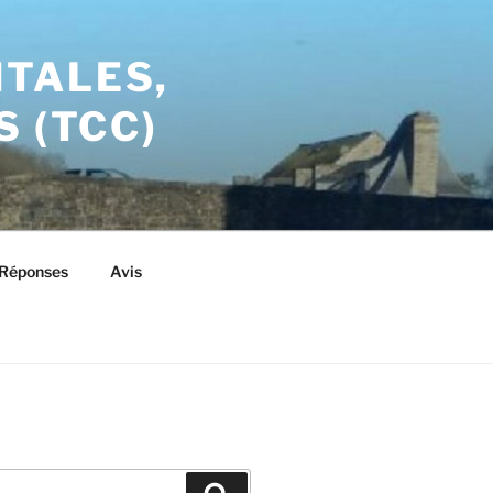
TALES,
 (TCC)
/Réponses
Avis