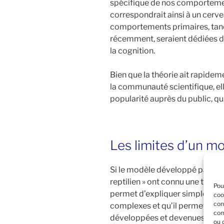
spécifique de nos comportemen
correspondrait ainsi à un cerve
comportements primaires, tand
récemment, seraient dédiées d’
la cognition.
Bien que la théorie ait rapid
la communauté scientifique, el
popularité auprès du public, qui
Les limites d’un mo
Si le modèle développé par
Pa
reptilien » ont connu une telle p
Pou
permet d’expliquer simpleme
coo
con
complexes et qu’il permet de c
com
développées et devenues égal
ou 