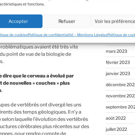
actéristiques et fonctions.
juillet 2023
leurs longtemps été considérée comme
juin 2023
Accepter
Refuser
Voir les préférenc
munauté médicale, jusqu’à la fin des
mai 2023
itique de cookies
Politique de confidentialité – Mentions Légales
Politique de coo
avril 2023
roblématiques avaient été très vite
mars 2023
 du point de vue de la biologie de
s.
février 2023
janvier 2023
de dire que le cerveau a évolué par
t de nouvelles « couches » plus
décembre 202
s
.
novembre 202
oupes de vertébrés ont divergé les uns
septembre 20
rents des temps géologiques. Il n’y a
août 2022
selon laquelle l’évolution des vertébrés
ructures cérébrales plus récentes sur des
juillet 2022
iennes, pour rendre compte de