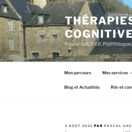
Aller
au
THÉRAPIE
contenu
principal
COGNITIVE
Pascal GAUTIER, Psychologue, 
Mon parcours
Mes services
Blog et Actualités
Rdv et con
PUBLIÉ
3 AOÛT 2022
PAR
PASCAL GAU
LE