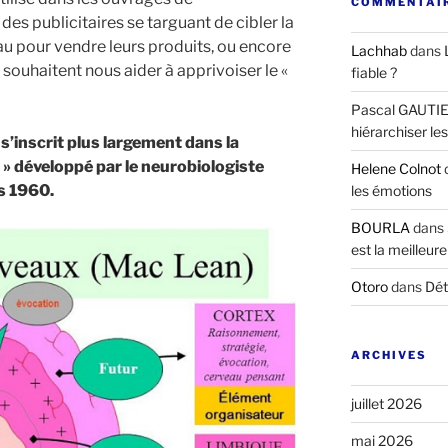
COMMENTAIR
s publicitaires se targuant de cibler la
au pour vendre leurs produits, ou encore
Lachhab
dans
souhaitent nous aider à apprivoiser le «
fiable ?
Pascal GAUTI
hiérarchiser le
 s’inscrit plus largement dans la
 » développé par le neurobiologiste
Helene Colnot
s 1960.
les émotions
BOURLA
dans
est la meilleure
Otoro
dans
Dét
ARCHIVES
juillet 2026
mai 2026