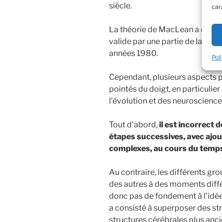
siècle.
car
La théorie de MacLean a d’ail
valide par une partie de la com
années 1980.
Pol
Cependant, plusieurs aspects p
pointés du doigt, en particulier
l’évolution et des neuroscience
Tout d’abord,
il est incorrect 
étapes successives, avec ajou
complexes, au cours du temp
Au contraire, les différents gr
des autres à des moments diffé
donc pas de fondement à l’idée 
a consisté à superposer des st
structures cérébrales plus anc