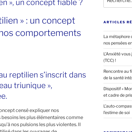
en », un concept fiable ?
pour
:
ilien » : un concept
ARTICLES R
r nos comportements
La métaphore d
nos pensées e
L’Anxiété vous j
(TCC) !
Rencontre au fi
u reptilien s’inscrit dans
de la santé int
eau triunique »,
Dispositif « Mon 
ée.
et cadre de pri
L’auto-compass
 concept censé expliquer nos
l’estime de soi
 besoins les plus élémentaires comme
qu’à nos pulsions les plus violentes. Il
utilisé dans les ouvrages de