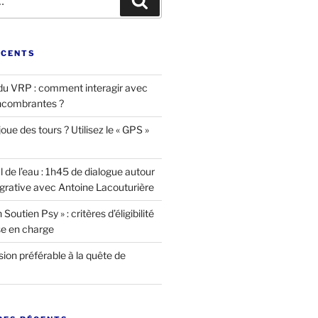
Recherche
ÉCENTS
u VRP : comment interagir avec
ncombrantes ?
oue des tours ? Utilisez le « GPS »
l de l’eau : 1h45 de dialogue autour
égrative avec Antoine Lacouturière
Soutien Psy » : critères d’éligibilité
se en charge
ion préférable à la quête de