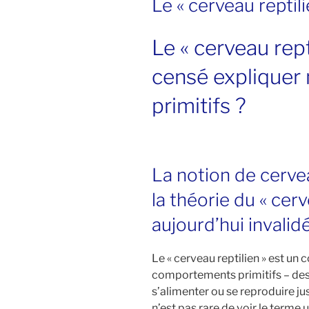
Le « cerveau reptili
Le « cerveau rept
censé explique
primitifs ?
La notion de cervea
la théorie du « cerv
aujourd’hui invalid
Le « cerveau reptilien » est un
comportements primitifs – des
s’alimenter ou se reproduire jus
n’est pas rare de voir le terme 