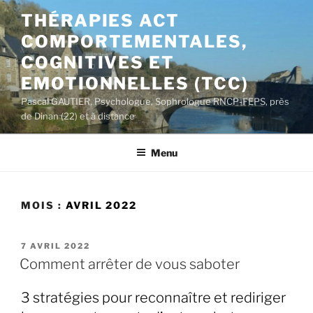
Aller
THÉRAPIES ACT
au
COMPORTEMENTALES,
contenu
principal
COGNITIVES ET
EMOTIONNELLES (TCC)
Pascal GAUTIER, Psychologue, Sophrologue RNCP-FEPS, près
de Dinan (22) et à distance
Menu
MOIS :
AVRIL 2022
PUBLIÉ
7 AVRIL 2022
LE
Comment arrêter de vous saboter
3 stratégies pour reconnaître et rediriger