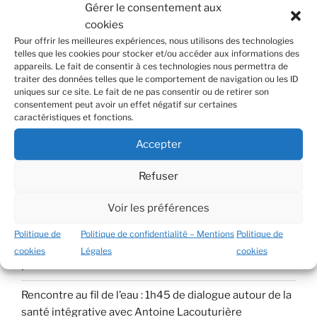
langues. Portez-vous bien et envisagez de partager
Gérer le consentement aux
cette ressource avec d’autres personnes dans le
cookies
besoin.
Pour offrir les meilleures expériences, nous utilisons des technologies
telles que les cookies pour stocker et/ou accéder aux informations des
appareils. Le fait de consentir à ces technologies nous permettra de
traiter des données telles que le comportement de navigation ou les ID
uniques sur ce site. Le fait de ne pas consentir ou de retirer son
consentement peut avoir un effet négatif sur certaines
Recherche
Recher
caractéristiques et fonctions.
pour
:
Accepter
ARTICLES RÉCENTS
Refuser
La métaphore du VRP : comment interagir avec nos
Voir les préférences
pensées encombrantes ?
Politique de
Politique de confidentialité – Mentions
Politique de
L’Anxiété vous joue des tours ? Utilisez le « GPS » (TCC)
cookies
Légales
cookies
!
Rencontre au fil de l’eau : 1h45 de dialogue autour de la
santé intégrative avec Antoine Lacouturière