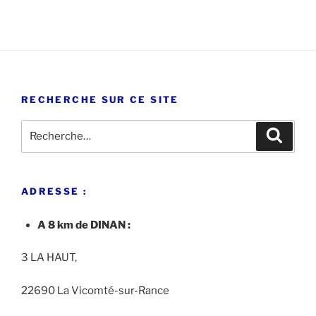
RECHERCHE SUR CE SITE
Recherche
Recher
pour
:
ADRESSE :
A 8 km de DINAN :
3 LA HAUT,
22690 La Vicomté-sur-Rance