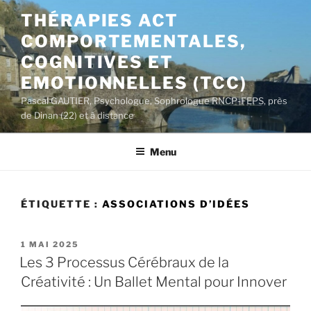
Aller
THÉRAPIES ACT
au
COMPORTEMENTALES,
contenu
principal
COGNITIVES ET
EMOTIONNELLES (TCC)
Pascal GAUTIER, Psychologue, Sophrologue RNCP-FEPS, près
de Dinan (22) et à distance
Menu
ÉTIQUETTE :
ASSOCIATIONS D’IDÉES
PUBLIÉ
1 MAI 2025
LE
Les 3 Processus Cérébraux de la
Créativité : Un Ballet Mental pour Innover