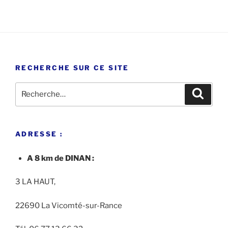
RECHERCHE SUR CE SITE
Recherche
Recher
pour
:
ADRESSE :
A 8 km de DINAN :
3 LA HAUT,
22690 La Vicomté-sur-Rance