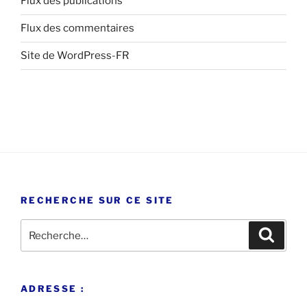
Flux des publications
Flux des commentaires
Site de WordPress-FR
RECHERCHE SUR CE SITE
Recherche
Recher
pour
:
ADRESSE :