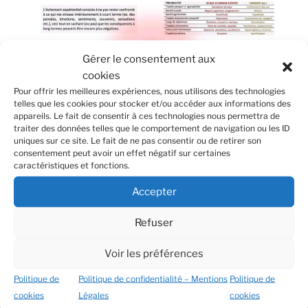
Gérer le consentement aux
cookies
Pour offrir les meilleures expériences, nous utilisons des technologies
telles que les cookies pour stocker et/ou accéder aux informations des
appareils. Le fait de consentir à ces technologies nous permettra de
traiter des données telles que le comportement de navigation ou les ID
uniques sur ce site. Le fait de ne pas consentir ou de retirer son
consentement peut avoir un effet négatif sur certaines
caractéristiques et fonctions.
Accepter
Recherche
Recher
Refuser
pour
:
Voir les préférences
ARTICLES RÉCENTS
Politique de
Politique de confidentialité – Mentions
Politique de
cookies
Légales
cookies
La métaphore du VRP : comment interagir avec nos