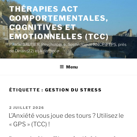
Aller
THÉRAPIES ACT
au
COMPORTEMENTALES,
contenu
principal
COGNITIVES ET
EMOTIONNELLES (TCC)
Pascal GAUTIER, Psychologue, Sophrologue RNCP-FEPS, près
de Dinan (22) et à distance
Menu
ÉTIQUETTE :
GESTION DU STRESS
PUBLIÉ
2 JUILLET 2026
LE
L’Anxiété vous joue des tours ? Utilisez le
« GPS » (TCC) !