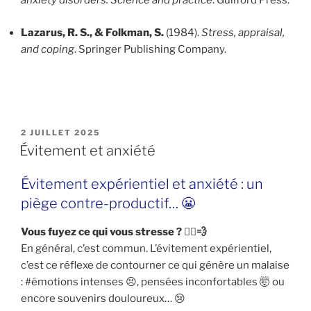
anxiety disorders: Science and practice
. Guilford Press.
Lazarus, R. S., & Folkman, S.
(1984).
Stress, appraisal,
and coping
. Springer Publishing Company.
PUBLIÉ
2 JUILLET 2025
LE
Évitement et anxiété
Évitement expérientiel et anxiété : un
piège contre-productif… 😬
Vous fuyez ce qui vous stresse ? 🏃‍♂️💨
En général, c’est commun. L’évitement expérientiel,
c’est ce réflexe de contourner ce qui génère un malaise
: #émotions intenses 😣, pensées inconfortables 🤯 ou
encore souvenirs douloureux… 😢