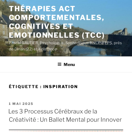
Aller
THÉRAPIES ACT
au
COMPORTEMENTALES,
contenu
principal
COGNITIVES ET
EMOTIONNELLES (TCC)
Pascal GAUTIER, Psychologue, Sophrologue RNCP-FEPS, près
de Dinan (22) et à distance
Menu
ÉTIQUETTE :
INSPIRATION
PUBLIÉ
1 MAI 2025
LE
Les 3 Processus Cérébraux de la
Créativité : Un Ballet Mental pour Innover