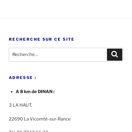
RECHERCHE SUR CE SITE
Recherche
Recher
pour
:
ADRESSE :
A 8 km de DINAN :
3 LA HAUT,
22690 La Vicomté-sur-Rance