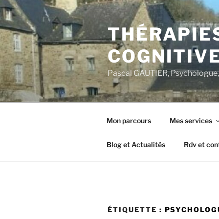
Aller
au
THÉRAPIE
contenu
principal
COGNITIVE
Pascal GAUTIER, Psychologue, 
Mon parcours
Mes services
Blog et Actualités
Rdv et con
ÉTIQUETTE :
PSYCHOLOG