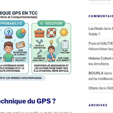
COMMENTAIR
Lachhab
dans
fiable ?
Pascal GAUTI
hiérarchiser le
Helene Colnot
les émotions
BOURLA
dans
est la meilleure
Otoro
dans
Dét
technique du GPS ?
ARCHIVES