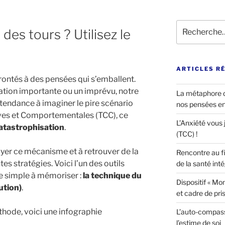
Recherche
des tours ? Utilisez le
pour
:
ARTICLES R
frontés à des pensées qui s’emballent.
ation importante ou un imprévu, notre
La métaphore d
 tendance à imaginer le pire scénario
nos pensées e
ives et Comportementales (TCC), ce
L’Anxiété vous j
atastrophisation
.
(TCC) !
ayer ce mécanisme et à retrouver de la
Rencontre au fi
tes stratégies. Voici l’un des outils
de la santé int
tre simple à mémoriser :
la technique du
Dispositif « Mon 
ution)
.
et cadre de pri
thode, voici une infographie
L’auto-compass
l’estime de soi