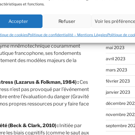
andura, 1977).
septembre 20
actéristiques et fonctions.
août 2023
Accepter
Refuser
Voir les préférenc
juillet 2023
éthode ?
itique de cookies
Politique de confidentialité – Mentions Légales
Politique de coo
juin 2023
cronyme mnémotechnique couramment
mai 2023
peutique francophone, ses fondements
avril 2023
ectement des modèles majeurs de la
mars 2023
février 2023
stress (Lazarus & Folkman, 1984) :
Ces
ress n’est pas provoqué par l’événement
janvier 2023
bre entre l’évaluation du danger (Gravité
décembre 202
e nos propres ressources pour y faire face
novembre 202
iété (Beck & Clark, 2010) :
Initiée par
septembre 20
ère les biais cognitifs (comme le saut aux