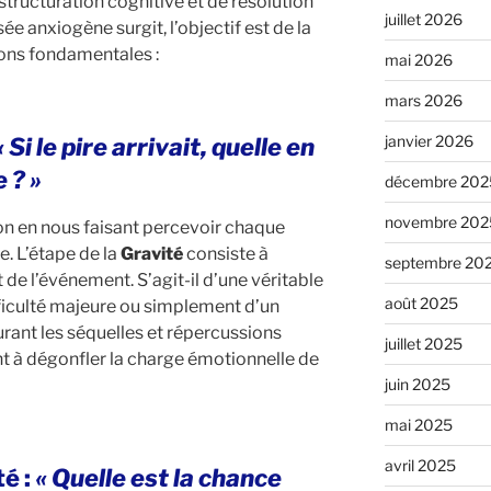
tructuration cognitive et de résolution
juillet 2026
 anxiogène surgit, l’objectif est de la
ions fondamentales :
mai 2026
mars 2026
janvier 2026
« Si le pire arrivait, quelle en
 ? »
décembre 202
novembre 202
ion en nous faisant percevoir chaque
. L’étape de la
Gravité
consiste à
septembre 20
de l’événement. S’agit-il d’une véritable
août 2025
ficulté majeure ou simplement d’un
ant les séquelles et répercussions
juillet 2025
nt à dégonfler la charge émotionnelle de
juin 2025
mai 2025
avril 2025
é :
« Quelle est la chance