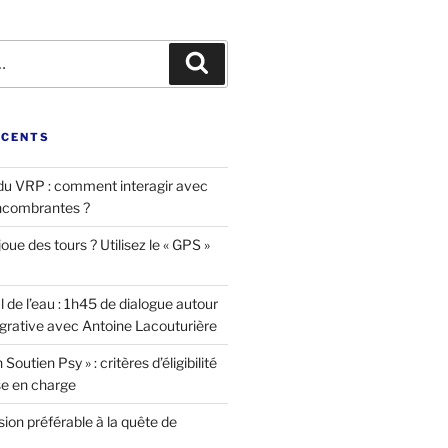
Recherche
ÉCENTS
u VRP : comment interagir avec
ncombrantes ?
oue des tours ? Utilisez le « GPS »
l de l’eau : 1h45 de dialogue autour
égrative avec Antoine Lacouturière
Soutien Psy » : critères d’éligibilité
se en charge
ion préférable à la quête de