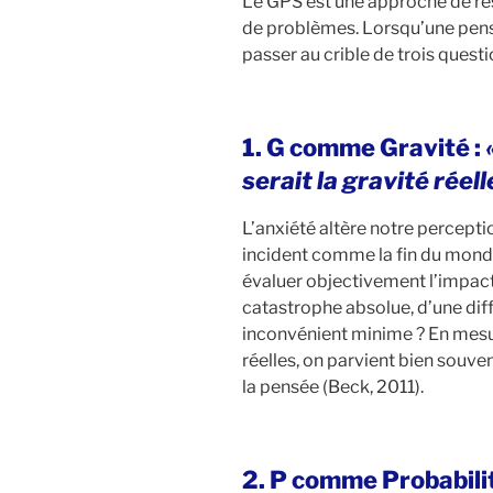
Le GPS est une approche de res
de problèmes. Lorsqu’une pensée
passer au crible de trois quest
1. G comme Gravité :
serait la gravité réelle
L’anxiété altère notre percept
incident comme la fin du monde
évaluer objectivement l’impact 
catastrophe absolue, d’une dif
inconvénient minime ? En mesur
réelles, on parvient bien souve
la pensée (Beck, 2011).
2. P comme Probabilit