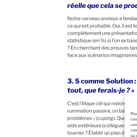
réelle que cela se pro
Notre cerveau anxieux a tenda
ce qui est
probable
. Oui, il es
complètement une présentation,
statistique (en %) si l’on se ba
? En cherchant des preuves tangi
face aux scénarios imaginaires
3. S comme Solution 
tout, que ferais-je ? »
C’est l’étape clé qui redonne le 
rumination passive, on bascule
Pou
problèmes » (
coping
). Quels ou
coo
con
aide extérieure (collègues, am
com
tourner ? Établir un plan d’ac
ou 