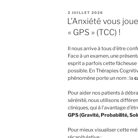
PUBLIÉ
2 JUILLET 2026
LE
L’Anxiété vous joue 
« GPS » (TCC) !
Il nous arrive à tous d’être con
Face à un examen, une présent
esprit a parfois cette fâcheuse
possible. En Thérapies Cognit
phénomène porte un nom : la
c
Pour aider nos patients à débr
sérénité, nous utilisons différen
cliniques, qui à l’avantage d’ê
GPS (Gravité, Probabilité, Sol
Pour mieux visualiser cette mé
récapitulative :