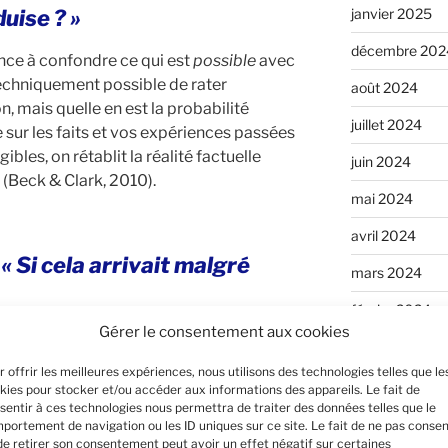
duise ? »
janvier 2025
décembre 202
nce à confondre ce qui est
possible
avec
t techniquement possible de rater
août 2024
 mais quelle en est la probabilité
juillet 2024
se sur les faits et vos expériences passées
bles, on rétablit la réalité factuelle
juin 2024
 (Beck & Clark, 2010).
mai 2024
avril 2024
:
« Si cela arrivait malgré
mars 2024
février 2024
Gérer le consentement aux cookies
pouvoir d’agir. Plutôt que de subir la
janvier 2024
 en mode « résolution active de
r offrir les meilleures expériences, nous utilisons des technologies telles que le
décembre 202
tils sont à votre disposition ? Vers quelle
kies pour stocker et/ou accéder aux informations des appareils. Le fait de
sentir à ces technologies nous permettra de traiter des données telles que le
is, professionnels) pouvez-vous vous
novembre 202
portement de navigation ou les ID uniques sur ce site. Le fait de ne pas consen
tion concret renforce immédiatement le
de retirer son consentement peut avoir un effet négatif sur certaines