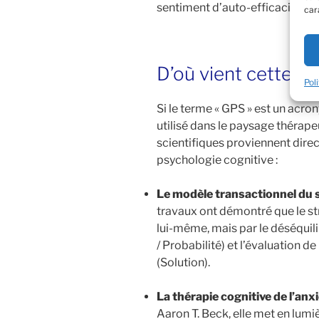
sentiment d’auto-efficacité (B
car
D’où vient cette m
Pol
Si le terme « GPS » est un a
utilisé dans le paysage théra
scientifiques proviennent dir
psychologie cognitive :
Le modèle transactionnel du 
travaux ont démontré que le st
lui-même, mais par le déséquili
/ Probabilité) et l’évaluation d
(Solution).
La thérapie cognitive de l’anx
Aaron T. Beck, elle met en lumi