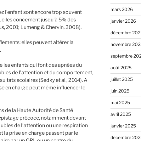
mars 2026
 l’enfant sont encore trop souvent
 elles concernent jusqu’à 5% des
janvier 2026
cus, 2001; Lumeng & Chervin, 2008).
décembre 202
flements: elles peuvent altérer la
novembre 202
.
septembre 20
 les enfants qui font des apnées du
août 2025
bles de l’attention et du comportement,
juillet 2025
sultats scolaires (Sedky et al., 2014). A
se en charge peut même influencer le
juin 2025
mai 2025
s de la Haute Autorité de Santé
avril 2025
 dépistage précoce, notamment devant
bles de l’attention ou une respiration
janvier 2025
et la prise en charge passent par le
décembre 202
saire par un ORL ou un centre du