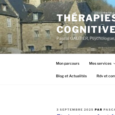
Aller
au
THÉRAPIE
contenu
principal
COGNITIVE
Pascal GAUTIER, Psychologue, 
Mon parcours
Mes services
Blog et Actualités
Rdv et con
PUBLIÉ
3 SEPTEMBRE 2025
PAR
PASC
LE