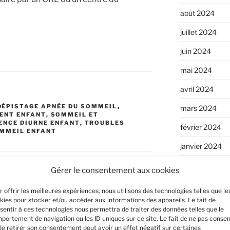
août 2024
juillet 2024
juin 2024
mai 2024
avril 2024
DÉPISTAGE APNÉE DU SOMMEIL
,
mars 2024
ENT ENFANT
,
SOMMEIL ET
NCE DIURNE ENFANT
,
TROUBLES
février 2024
MMEIL ENFANT
janvier 2024
décembre 202
Gérer le consentement aux cookies
novembre 202
r offrir les meilleures expériences, nous utilisons des technologies telles que le
re
kies pour stocker et/ou accéder aux informations des appareils. Le fait de
septembre 20
sentir à ces technologies nous permettra de traiter des données telles que le
portement de navigation ou les ID uniques sur ce site. Le fait de ne pas consen
août 2023
s publiée.
Les champs obligatoires sont
de retirer son consentement peut avoir un effet négatif sur certaines