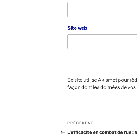
Site web
Ce site utilise Akismet pour réd
façon dont les données de vos
Navigation
Article
PRÉCÉDENT
de
précédent
L’efficacité en combat de rue : 