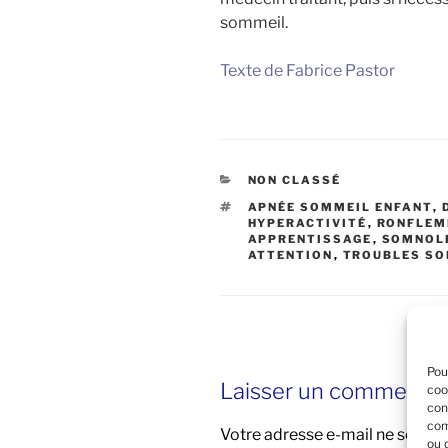
sommeil.
Texte
de
Fabrice
Pastor
CATÉGORIES
NON CLASSÉ
ÉTIQUETTES
APNÉE SOMMEIL ENFANT
,
HYPERACTIVITÉ
,
RONFLEM
APPRENTISSAGE
,
SOMNOLE
ATTENTION
,
TROUBLES SO
Pou
Laisser un commentai
coo
con
com
Votre adresse e-mail ne sera pa
ou 