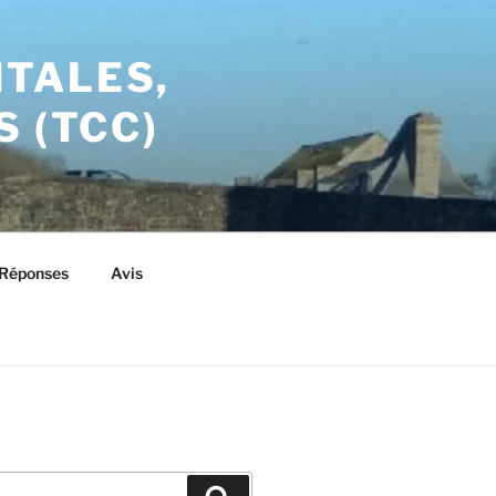
TALES,
 (TCC)
/Réponses
Avis