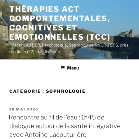
Aller
THÉRAPIES ACT
au
COMPORTEMENTALES,
contenu
principal
COGNITIVES ET
EMOTIONNELLES (TCC)
Pascal GAUTIER, Psychologue, Sophrologue RNCP-FEPS, près
de Dinan (22) et à distance
Menu
CATÉGORIE :
SOPHROLOGIE
PUBLIÉ
16 MAI 2026
LE
Rencontre au fil de l’eau : 1h45 de
dialogue autour de la santé intégrative
avec Antoine Lacouturière