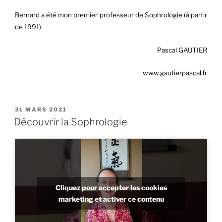
Bernard a été mon premier professeur de Sophrologie (à partir
de 1991).
Pascal GAUTIER
www.gautierpascal.fr
PUBLIÉ
31 MARS 2021
LE
Découvrir la Sophrologie
Cliquez pour accepter les cookies
marketing et activer ce contenu