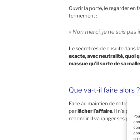
Ouvrir la porte, le regarder en 
fermement :
« Non merci, je ne suis pas i
Le secret réside ensuite dans l
exacte, avec neutralité, quoi q
massue qu’il sorte de sa malle
Que va-t-il faire alors ?
Face au maintien de notre refus t
par
lâcher l’affaire
. Il n’a plus
Pou
rebondir. Il va ranger ses pros
coo
con
com
ou 