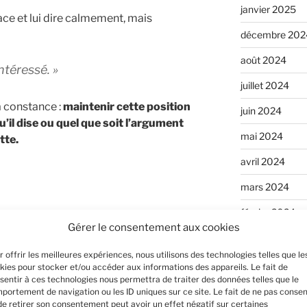
janvier 2025
face et lui dire calmement, mais
décembre 202
août 2024
ntéressé. »
juillet 2024
a constance :
maintenir cette position
juin 2024
u’il dise ou quel que soit l’argument
mai 2024
tte.
avril 2024
mars 2024
février 2024
ranquille et inflexible, le VRP va finir
Gérer le consentement aux cookies
janvier 2024
 de prise, plus de dialogue sur lequel
r offrir les meilleures expériences, nous utilisons des technologies telles que le
pectus et passer à la maison suivante.
décembre 202
kies pour stocker et/ou accéder aux informations des appareils. Le fait de
sentir à ces technologies nous permettra de traiter des données telles que le
novembre 202
portement de navigation ou les ID uniques sur ce site. Le fait de ne pas consen
de retirer son consentement peut avoir un effet négatif sur certaines