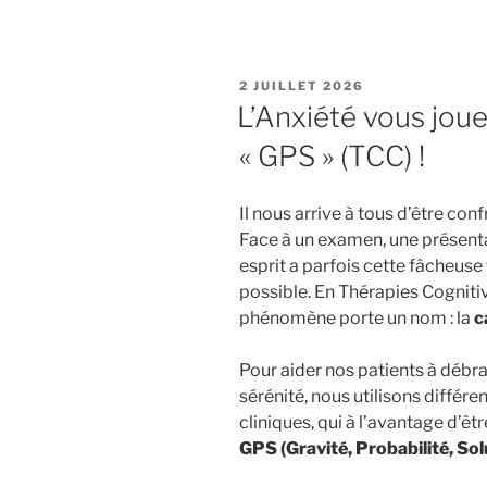
PUBLIÉ
2 JUILLET 2026
LE
L’Anxiété vous joue 
« GPS » (TCC) !
Il nous arrive à tous d’être con
Face à un examen, une présent
esprit a parfois cette fâcheuse
possible. En Thérapies Cognit
phénomène porte un nom : la
c
Pour aider nos patients à débr
sérénité, nous utilisons différen
cliniques, qui à l’avantage d’ê
GPS (Gravité, Probabilité, Sol