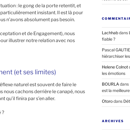
ation : le gong de la porte retentit, et
 particulièrement insistant. Il est là pour
COMMENTAIR
ous n’avons absolument pas besoin.
Lachhab
dans
cceptation et de Engagement), nous
fiable ?
our illustrer notre relation avec nos
Pascal GAUTI
hiérarchiser le
Helene Colnot
ment (et ses limites)
les émotions
BOURLA
dans
flexe naturel est souvent de faire le
est la meilleure
s nous cachons derrière le canapé, nous
 qu’il finira par s’en aller.
Otoro
dans
Dét
é ?
ARCHIVES