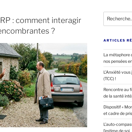
Recherche
RP : comment interagir
pour
:
encombrantes ?
ARTICLES R
La métaphore d
nos pensées e
L’Anxiété vous j
(TCC) !
Rencontre au fi
de la santé int
Dispositif « Mon 
et cadre de pri
L’auto-compass
l’estime de soi