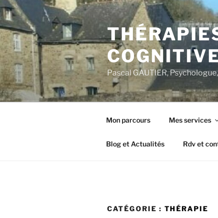
Aller
au
THÉRAPIE
contenu
principal
COGNITIVE
Pascal GAUTIER, Psychologue, 
Mon parcours
Mes services
Blog et Actualités
Rdv et con
CATÉGORIE :
THÉRAPIE