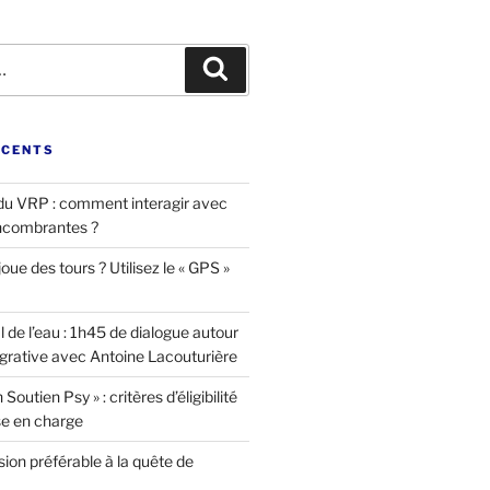
Recherche
ÉCENTS
u VRP : comment interagir avec
ncombrantes ?
oue des tours ? Utilisez le « GPS »
l de l’eau : 1h45 de dialogue autour
égrative avec Antoine Lacouturière
Soutien Psy » : critères d’éligibilité
se en charge
ion préférable à la quête de