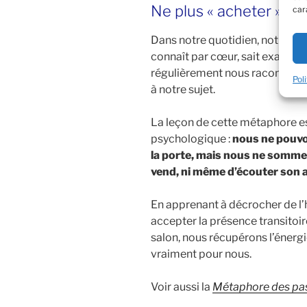
Ne plus « acheter » n
car
Dans notre quotidien, notre esp
connaît par cœur, sait exactem
régulièrement nous raconter d
Pol
à notre sujet.
La leçon de cette métaphore est
psychologique :
nous ne pouvo
la porte, mais nous ne sommes
vend, ni même d’écouter son 
En apprenant à décrocher de l’h
accepter la présence transitoir
salon, nous récupérons l’énerg
vraiment pour nous.
Voir aussi la
Métaphore des pa