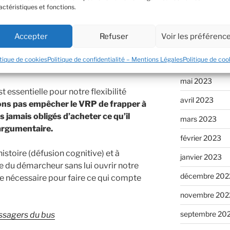
septembre 20
os pensées
actéristiques et fonctions.
août 2023
rit est ce VRP hyper-performant. Il nous
Accepter
Refuser
Voir les préférenc
ent sur quels boutons appuyer et revient
juillet 2023
es histoires désagréables ou anxiogènes
itique de cookies
Politique de confidentialité – Mentions Légales
Politique de coo
juin 2023
mai 2023
 essentielle pour notre flexibilité
avril 2023
ns pas empêcher le VRP de frapper à
 jamais obligés d’acheter ce qu’il
mars 2023
argumentaire.
février 2023
istoire (défusion cognitive) et à
janvier 2023
e du démarcheur sans lui ouvrir notre
décembre 202
ie nécessaire pour faire ce qui compte
novembre 202
septembre 20
ssagers du bus