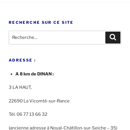
RECHERCHE SUR CE SITE
Recherche
Recher
pour
:
ADRESSE :
A 8 km de DINAN :
3 LA HAUT,
22690 La Vicomté-sur-Rance
Tél. 06 77 13 66 32
(ancienne adresse à Noyal-Châtillon-sur-Seiche – 35)