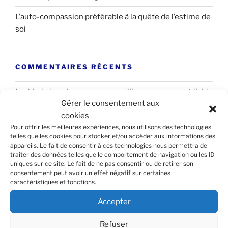
L’auto-compassion préférable à la quête de l’estime de
soi
COMMENTAIRES RÉCENTS
Lachhab
dans
Le « cerveau reptilien », un concept fiable
Gérer le consentement aux
?
cookies
Pascal GAUTIER
dans
Pourquoi ne pas hiérarchiser les
Pour offrir les meilleures expériences, nous utilisons des technologies
telles que les cookies pour stocker et/ou accéder aux informations des
émotions
appareils. Le fait de consentir à ces technologies nous permettra de
traiter des données telles que le comportement de navigation ou les ID
Helene Colnot
dans
Pourquoi ne pas hiérarchiser les
uniques sur ce site. Le fait de ne pas consentir ou de retirer son
émotions
consentement peut avoir un effet négatif sur certaines
caractéristiques et fonctions.
BOURLA
dans
Sport ou antidépresseurs : quelle est la
Accepter
meilleure solution contre la dépression ?
Otoro
dans
Déterminez votre Facteur Obscur
Refuser