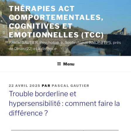
Aller
THÉRAPIES ACT
au
COMPORTEMENTALES,
contenu
principal
COGNITIVES ET
EMOTIONNELLES (TCC)
Pascal GAUTIER, Psychologue, Sophrologue RNCP-FEPS, près
de Dinan (22) et à distance
Menu
PUBLIÉ
22 AVRIL 2025
PAR
PASCAL GAUTIER
LE
Trouble borderline et
hypersensibilité : comment faire la
différence ?