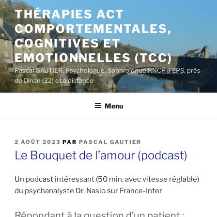
Aller
THÉRAPIES ACT
au
COMPORTEMENTALES,
contenu
principal
COGNITIVES ET
EMOTIONNELLES (TCC)
Pascal GAUTIER, Psychologue, Sophrologue RNCP-FEPS, près
de Dinan (22) et à distance
Menu
PUBLIÉ
2 AOÛT 2023
PAR
PASCAL GAUTIER
LE
Le Bouquet de l’amour (podcast)
Un podcast intéressant (50 min, avec vitesse réglable)
du psychanalyste Dr. Nasio sur France-Inter
Répondant à la question d’un patient :