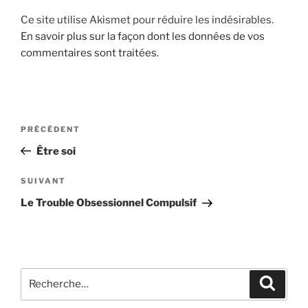
Ce site utilise Akismet pour réduire les indésirables.
En savoir plus sur la façon dont les données de vos
commentaires sont traitées
.
Navigation
Article
PRÉCÉDENT
de
précédent
Être soi
l’article
Article
SUIVANT
suivant
Le Trouble Obsessionnel Compulsif
Recherche
Recher
pour