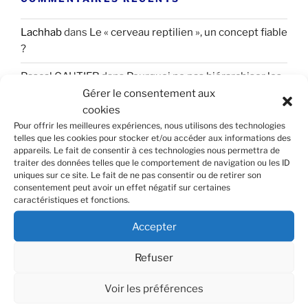
Lachhab
dans
Le « cerveau reptilien », un concept fiable
?
Pascal GAUTIER
dans
Pourquoi ne pas hiérarchiser les
émotions
Gérer le consentement aux
cookies
Helene Colnot
dans
Pourquoi ne pas hiérarchiser les
Pour offrir les meilleures expériences, nous utilisons des technologies
émotions
telles que les cookies pour stocker et/ou accéder aux informations des
appareils. Le fait de consentir à ces technologies nous permettra de
traiter des données telles que le comportement de navigation ou les ID
BOURLA
dans
Sport ou antidépresseurs : quelle est la
uniques sur ce site. Le fait de ne pas consentir ou de retirer son
meilleure solution contre la dépression ?
consentement peut avoir un effet négatif sur certaines
caractéristiques et fonctions.
Otoro
dans
Déterminez votre Facteur Obscur
Accepter
Refuser
ARCHIVES
Voir les préférences
juillet 2026