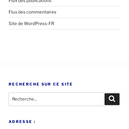
Flux des publications
Flux des commentaires
Site de WordPress-FR
RECHERCHE SUR CE SITE
Recherche
Recher
pour
:
ADRESSE :