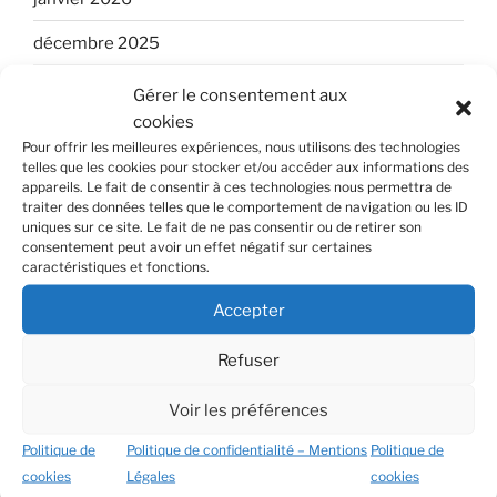
décembre 2025
novembre 2025
Gérer le consentement aux
cookies
septembre 2025
Pour offrir les meilleures expériences, nous utilisons des technologies
telles que les cookies pour stocker et/ou accéder aux informations des
août 2025
appareils. Le fait de consentir à ces technologies nous permettra de
traiter des données telles que le comportement de navigation ou les ID
juillet 2025
uniques sur ce site. Le fait de ne pas consentir ou de retirer son
consentement peut avoir un effet négatif sur certaines
juin 2025
caractéristiques et fonctions.
mai 2025
Accepter
avril 2025
Refuser
janvier 2025
Voir les préférences
décembre 2024
Politique de
Politique de confidentialité – Mentions
Politique de
cookies
Légales
cookies
août 2024