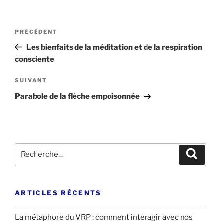
Navigation
Article
PRÉCÉDENT
de
précédent
Les bienfaits de la méditation et de la respiration
l’article
consciente
Article
SUIVANT
suivant
Parabole de la flèche empoisonnée
Recherche
Recher
pour
:
ARTICLES RÉCENTS
La métaphore du VRP : comment interagir avec nos